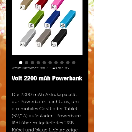
Artikelnummer: 001-12349202-03
Volt 2200 mAh Powerbank
Die 2200 mAh Akkukapazität
der Powerbank reicht aus, um
ein mobiles Gerät oder Tablet
(5V/1A) aufzuladen. Powerbank
lädt über mitgeliefertes USB-
Kabel und blaue Lichtanzeige