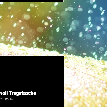
woll Tragetasche
011006-07