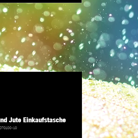
und Jute Einkaufstasche
070100-10