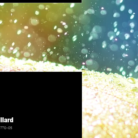
llard
4770-05