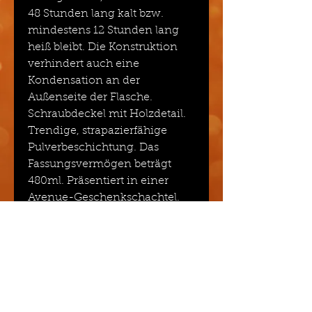
48 Stunden lang kalt bzw.
mindestens 12 Stunden lang
heiß bleibt. Die Konstruktion
verhindert auch eine
Kondensation an der
Außenseite der Flasche.
Schraubdeckel mit Holzdetail.
Trendige, strapazierfähige
Pulverbeschichtung. Das
Fassungsvermögen beträgt
480ml. Präsentiert in einer
Avenue-Geschenkschachtel.
Rostfreier Stahl.
Veredelung
Lesergravur
Grösse / Inhalt / Gewicht und
Material