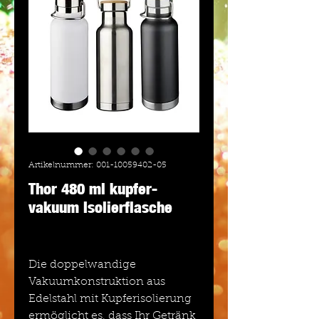
Artikelnummer: 001-10059402-05
Thor 480 ml kupfer-
vakuum Isolierflasche
Die doppelwandige
Vakuumkonstruktion aus
Edelstahl mit Kupferisolierung
ermöglicht es, dass Ihr Getränk