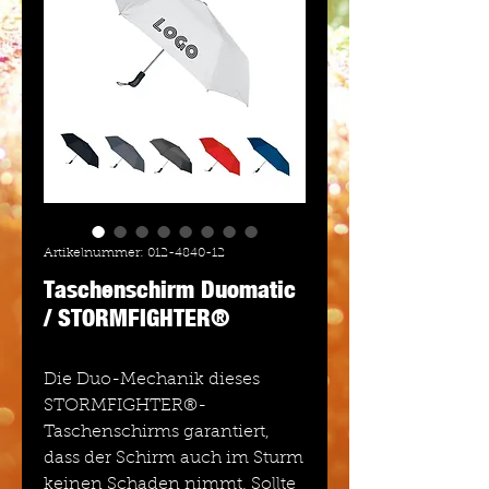
Artikelnummer: 012-4840-12
Taschenschirm Duomatic
/ STORMFIGHTER®
Die Duo-Mechanik dieses
STORMFIGHTER®-
Taschenschirms garantiert,
dass der Schirm auch im Sturm
keinen Schaden nimmt. Sollte