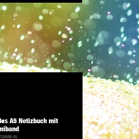
es A5 Notizbuch mit
miband
713505-01