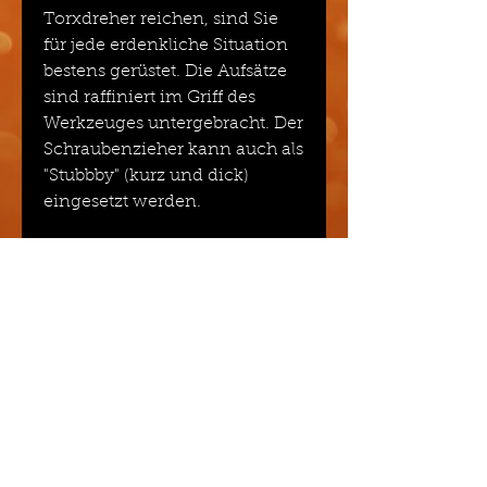
Torxdreher reichen, sind Sie
für jede erdenkliche Situation
bestens gerüstet. Die Aufsätze
sind raffiniert im Griff des
Werkzeuges untergebracht. Der
Schraubenzieher kann auch als
"Stubbby" (kurz und dick)
eingesetzt werden.
Veredelung
Druck
Grösse / Inhalt / Gewicht und
Material
16 cm
Richtpreis
Preise pro Stück inklusive 1-