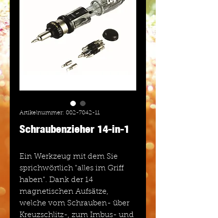
Artikelnummer: 002-7042-11
Schraubenzieher 14-in-1
Ein Werkzeug mit dem Sie
sprichwörtlich "alles im Griff
haben". Dank der 14
magnetischen Aufsätze,
welche vom Schrauben- über
Kreuzschlitz-, zum Imbus- und