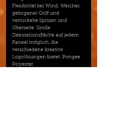
Flexibilität bei Wind. Weicher,
gebogener Griff und
vernickelte Spitzen und
Oberseite. Große
Dekorationsfläche auf jedem
Paneel möglich, die
verschiedene kreative
Logolösungen bietet. Pongee
Polyester.
Veredelung
Druck
Grösse / Inhalt / Gewicht und
Material
87x D102cm - 350g
Richtpreis
Preis pro Stück inklusive 1-farbigem