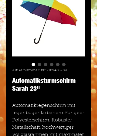
Artikelnummer: 001-109403-09
Automatiksturmschirm
Sarah 23"
Automatikregenschirm mit
regenbogenfarbenem Pongee-
Polyesterschirm. Robuster
Metallschaft, hochwertiger
Vollglasrahmen mit maximaler