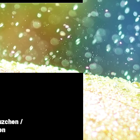
uzchen /
en