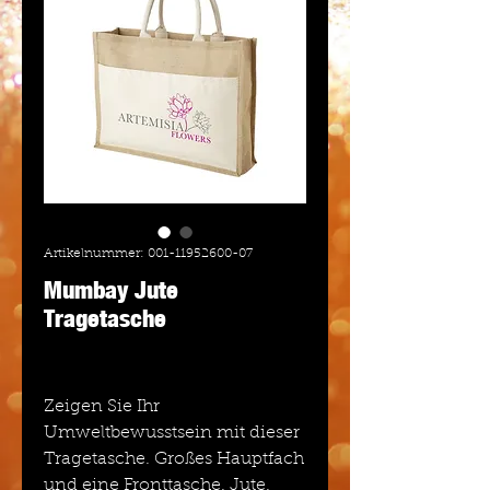
Artikelnummer: 001-11952600-07
Mumbay Jute
Tragetasche
Zeigen Sie Ihr
Umweltbewusstsein mit dieser
Tragetasche. Großes Hauptfach
und eine Fronttasche. Jute.