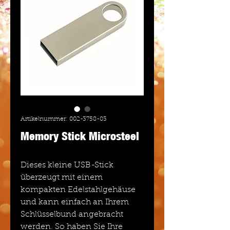
Artikelnummer: 002-3758-03
Memory Stick Microsteel
Dieses kleine USB-Stick
überzeugt mit einem
kompakten Edelstahlgehäuse
und kann einfach an Ihrem
Schlüsselbund angebracht
werden. So haben Sie Ihre