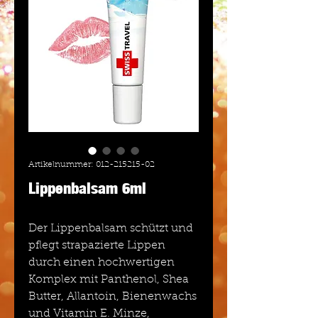
Artikelnummer: 012-215215-02
Lippenbalsam 6ml
Der Lippenbalsam schützt und
pflegt strapazierte Lippen
durch einen hochwertigen
Komplex mit Panthenol, Shea
Butter, Allantoin, Bienenwachs
und Vitamin E. Minze,