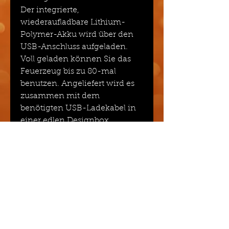
Der integrierte,
wiederaufladbare Lithium-
Polymer-Akku wird über den
USB-Anschluss aufgeladen.
Voll geladen können Sie das
Feuerzeug bis zu 80-mal
benutzen. Angeliefert wird es
zusammen mit dem
benötigten USB-Ladekabel in
einer edlen Designbox.
Veredelung
Druck
Grösse / Inhalt / Gewicht und
Material
19.8 x 1.8 x 1.2cm
Richtpreis