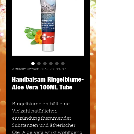
Artikelnummer: 012-370200-02
Handbalsam Ringelblume-
Aloe Vera 100ML Tube
Ringelblume enthält eine
Vielzahl natürlicher,
entzündungshemmender
Substanzen und ätherischer
Öle. Aloe Vera wirkt wohltuend