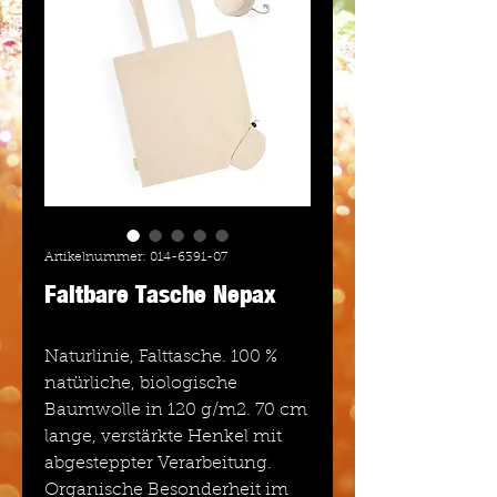
Artikelnummer: 014-6391-07
Faltbare Tasche Nepax
Naturlinie, Falttasche. 100 %
natürliche, biologische
Baumwolle in 120 g/m2. 70 cm
lange, verstärkte Henkel mit
abgesteppter Verarbeitung.
Organische Besonderheit im