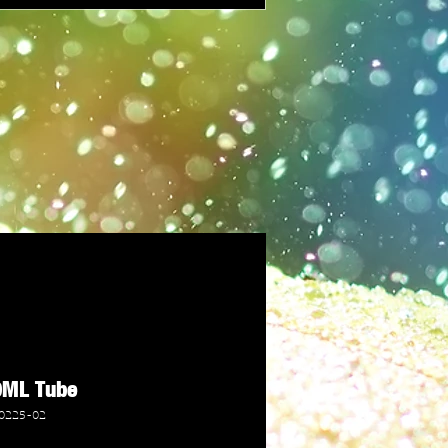
0ML Tube
70225-02